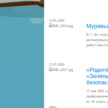
15.05.2026
Муравьи
В 3 «Б» клас
рассматривал
ребят Стёпа Г
15.05.2026
«Родите
«Зелёны
безопас
15 мая 2026 г
профилактиче
из 3б класса
свет».