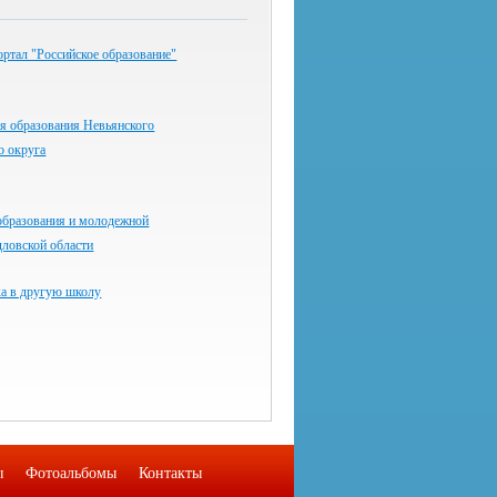
ртал "Российское образование"
я образования Невьянского
о округа
образования и молодежной
дловской области
ка в другую школу
ы
Фотоальбомы
Контакты