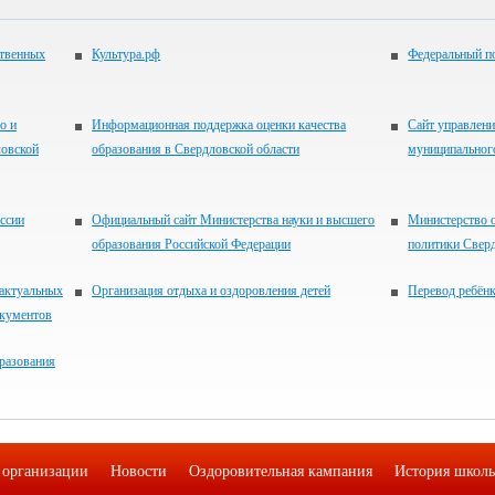
ственных
Культура.рф
Федеральный по
о и
Информационная поддержка оценки качества
Сайт управлени
ловской
образования в Свердловской области
муниципальног
ссии
Официальный сайт Министерства науки и высшего
Министерство 
образования Российской Федерации
политики Свер
 актуальных
Организация отдыха и оздоровления детей
Перевод ребён
окументов
разования
 организации
Новости
Оздоровительная кампания
История школ