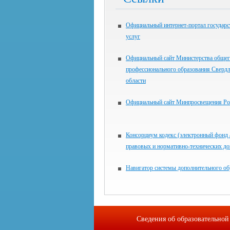
Официальный интернет-портал государ
услуг
Официальный сайт Министерства общег
профессионального образования Сверд
области
Официальный сайт Минпросвещения Ро
Консорциум кодекс (электронный фонд
правовых и нормативно-технических д
Навигатор системы дополнительного об
Сведения об образовательной