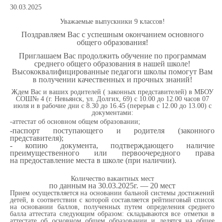
30.03.2025
Уважаемые выпускники 9 классов!
Поздравляем Вас с успешным окончанием основного
общего образования!
Приглашаем Вас продолжить обучение по программам
среднего общего образования в нашей школе!
Высококвалифицированные педагоги школы помогут Вам
в получении качественных и прочных знаний!
Ждем Вас и ваших родителей ( законных представителей) в МБОУ
СОШ№ 4 (г. Невьянск, ул. Долгих, 69) с 10.00 до 12.00 часов 07
июля и в рабочие дни с 8.30 до 16.45 (перерыв с 12.00 до 13.00) с
документами:
-аттестат об основном общем образовании;
-паспорт поступающего и родителя (законного
представителя);
- копию документа, подтверждающего наличие
преимущественного или первоочередного права
на предоставление места в школе (при наличии).
Количество вакантных мест
по данным на 30.03.2025г. — 20 мест
Прием осуществляется на основании бальной системы достижений
детей, в соответствии с которой составляется рейтинговый список
на основании баллов, полученных путем определения среднего
балла аттестата следующим образом: складываются все отметки в
аттестате об основном общем образовании и делятся на общее