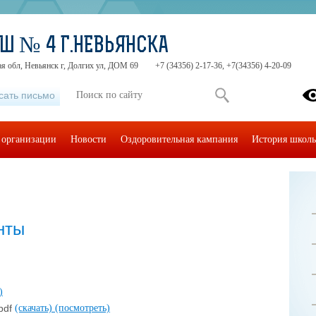
Ш № 4 Г.НЕВЬЯНСКА
я обл, Невьянск г, Долгих ул, ДОМ 69
+7 (34356) 2-17-36, +7(34356) 4-20-09
сать письмо
 организации
Новости
Оздоровительная кампания
История школ
нты
)
pdf
(скачать)
(посмотреть)