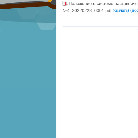
Положение о системе наставнич
№4_20220228_0001.pdf
(скачать)
(по