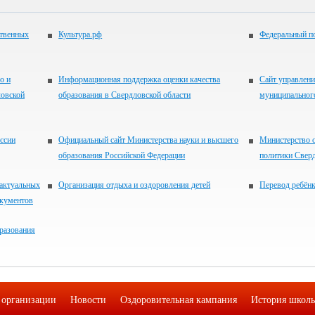
ственных
Культура.рф
Федеральный по
о и
Информационная поддержка оценки качества
Сайт управлени
ловской
образования в Свердловской области
муниципальног
ссии
Официальный сайт Министерства науки и высшего
Министерство 
образования Российской Федерации
политики Свер
 актуальных
Организация отдыха и оздоровления детей
Перевод ребён
окументов
разования
 организации
Новости
Оздоровительная кампания
История школ