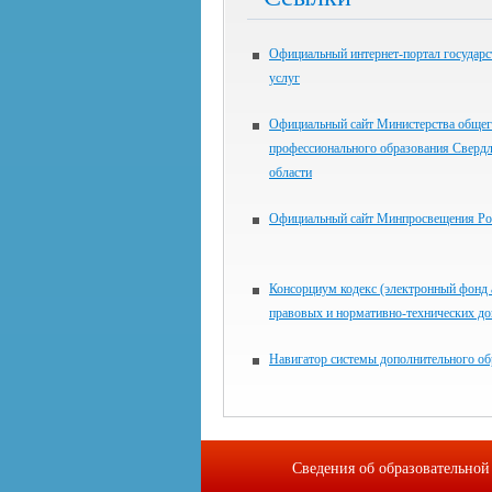
Официальный интернет-портал государ
услуг
Официальный сайт Министерства общег
профессионального образования Сверд
области
Официальный сайт Минпросвещения Ро
Консорциум кодекс (электронный фонд
правовых и нормативно-технических д
Навигатор системы дополнительного об
Сведения об образовательной