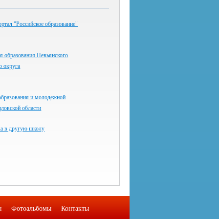
ртал "Российское образование"
я образования Невьянского
о округа
образования и молодежной
дловской области
ка в другую школу
ы
Фотоальбомы
Контакты