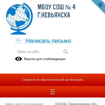
МБОУ СОШ № 4
Г.НЕВЬЯНСКА
Написать письмо
Полное наименование
муниципальное бюджетное
Версия для слабовидящих
образовательной организации*
общеобразовательное
учреждение средняя
общеобразовательная школа
№ 4 Невьянского
Сведения об образовательной организации
муниципального округа
Сокращенное наименование
МБОУ СОШ № 4 г.Невьянска
образовательной организации*
Адрес местонахождения
624194, Свердловская обл,