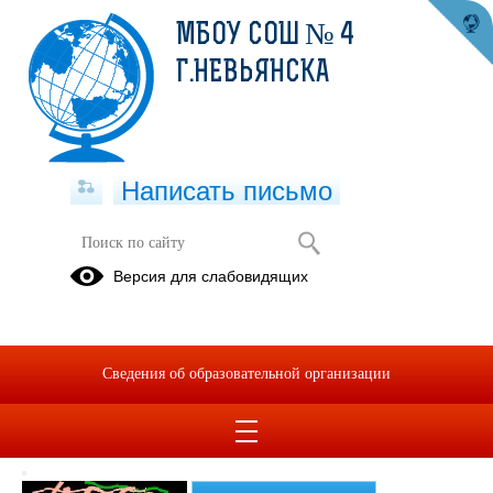
МБОУ СОШ № 4
Г.НЕВЬЯНСКА
Написать письмо
Опросы
Версия для слабовидящих
Удовлетворяет ли Вас качество
питания в школе?
Да, полностью
Сведения об образовательной организации
Частично
Нет