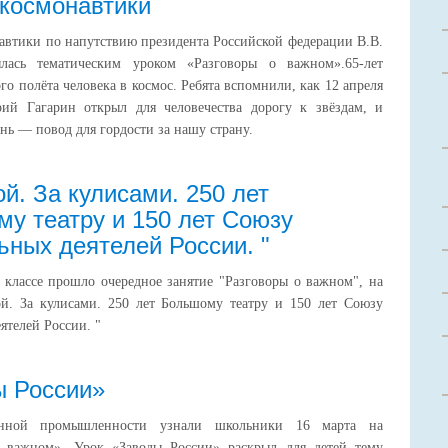
космонавтики
автики по напутствию президента Российской федерации В.В.
лась тематическим уроком «Разговоры о важном».65-лет
го полёта человека в космос. Ребята вспомнили, как 12 апреля
ий Гагарин открыл для человечества дорогу к звёздам, и
ень — повод для гордости за нашу страну.
й. За кулисами. 250 лет
у театру и 150 лет Союзу
ьных деятелей России. "
 классе прошло очередное занятие "Разговоры о важном", на
ой. За кулисами. 250 лет Большому театру и 150 лет Союзу
ятелей России. "
ы России»
енной промышленности узнали школьники 16 марта на
о важном». Урок «Заводы России» раскрыл для детей тему