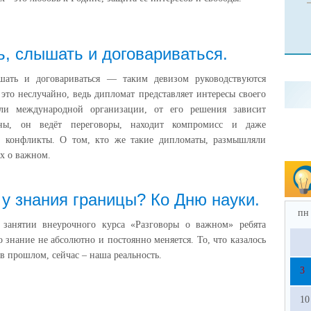
, слышать и договариваться.
шать и договариваться — таким девизом руководствуются
это неслучайно, ведь дипломат представляет интересы своего
или международной организации, от его решения зависит
аны, он ведёт переговоры, находит компромисс и даже
т конфликты. О том, кто же такие дипломаты, размышляли
ах о важном.
 у знания границы? Ко Дню науки.
пн
 занятии внеурочного курса «Разговоры о важном» ребята
о знание не абсолютно и постоянно меняется. То, что казалось
 прошлом, сейчас – наша реальность.
3
10