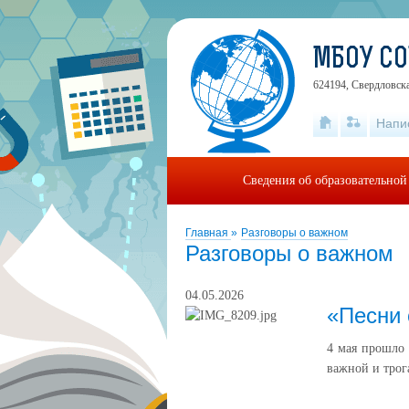
МБОУ СО
624194, Свердловска
Напи
Сведения об образовательной
Главная
»
Разговоры о важном
Разговоры о важном
04.05.2026
«Песни 
4 мая прошло 
важной и трог