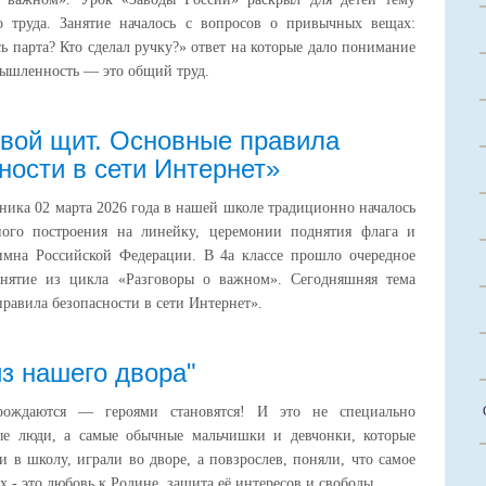
го труда. Занятие началось с вопросов о привычных вещах:
сь парта? Кто сделал ручку?» ответ на которые дало понимание
мышленность — это общий труд.
вой щит. Основные правила
ности в сети Интернет»
ника 02 марта 2026 года в нашей школе традиционно началось
ного построения на линейку, церемонии поднятия флага и
имна Российской Федерации. В 4а классе прошло очередное
анятие из цикла «Разговоры о важном». Сегодняшняя тема
авила безопасности в сети Интернет».
из нашего двора"
рождаются — героями становятся! И это не специально
ые люди, а самые обычные мальчишки и девчонки, которые
ли в школу, играли во дворе, а повзрослев, поняли, что самое
х - это любовь к Родине, защита её интересов и свободы.