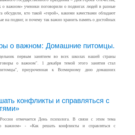
х о важном» ученики поговорили о подвигах людей в разные
та обсудили, кто такой «герой», какими качествами обладают
ые на подвиг, и почему так важно хранить память о достойных
ры о важном: Домашние питомцы.
дельник первым занятием во всех школах нашей страны
зговоры о важном". 1 декабря темой этого занятия стал
итомцы", приуроченная к Всемирному дню домашних
шать конфликты и справляться с
тями»
России отмечается День психолога. В связи с этим тема
 о важном» - «Как решать конфликты и справляться с