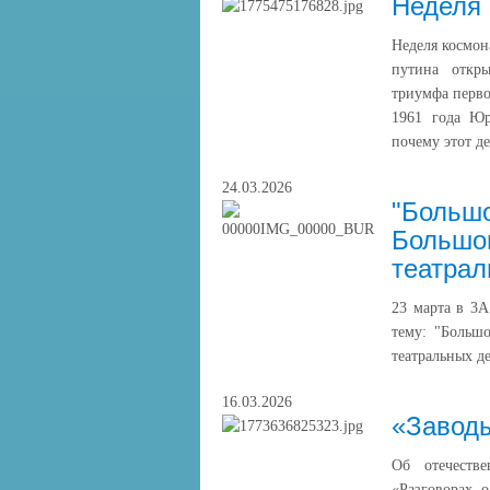
Неделя 
Неделя космон
путина откры
триумфа перво
1961 года Юр
почему этот д
24.03.2026
"Большо
Большом
театрал
23 марта в 3А
тему: "Больш
театральных де
16.03.2026
«Завод
Об отечеств
«Разговорах 