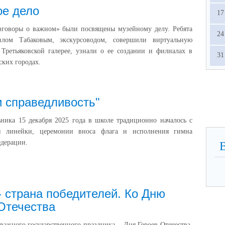
ое дело
17
азговоры о важном» были посвящены музейному делу. Ребята
24
влом Табаковым, экскурсоводом, совершили виртуальную
Третьяковской галерее, узнали о ее создании и филиалах в
31
ских городах.
и справедливость"
ника 15 декабря 2025 года в школе традиционно началось с
ой линейки, церемонии вноса флага и исполнения гимна
дерации.
- страна победителей. Ко Дню
Отечества
важного государственного праздника – Дня Героев Отечества,