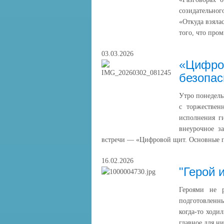
созидательно
«Откуда взяла
того, что про
03.03.2026
«Цифро
безопас
Утро понедель
с торжествен
исполнения г
внеурочное з
встречи — «Цифровой щит. Основные пр
16.02.2026
"Герой 
Героями не 
подготовленн
когда-то ходи
главное для ни