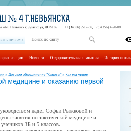
Ш № 4 Г.НЕВЬЯНСКА
я обл, Невьянск г, Долгих ул, ДОМ 69
+7 (34356) 2-17-36, +7(34356) 4-20-09
сать письмо
 организации
Новости
Оздоровительная кампания
История школ
ции
»
Детское объединение "Кадеты"
»
Как мы живем
ой медицине и оказанию первой
руководством кадет Софьи Рыжковой и
ены занятия по тактической медицине и
учеников 3Б и 5 классов.
о оказывать первую помощь, научились делать