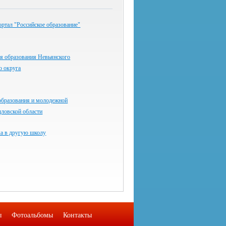
ртал "Российское образование"
я образования Невьянского
о округа
образования и молодежной
дловской области
ка в другую школу
ы
Фотоальбомы
Контакты