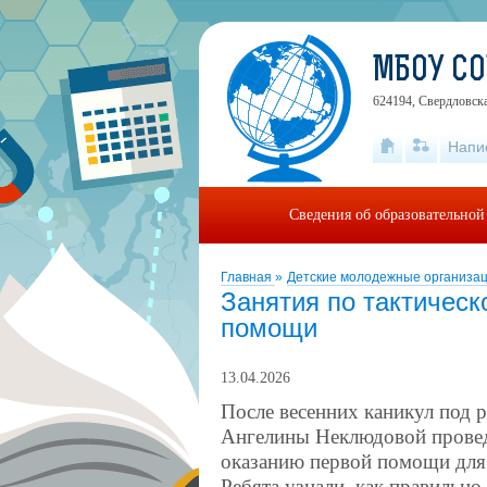
МБОУ СО
624194, Свердловска
Напи
Сведения об образовательной
Главная
»
Детские молодежные организа
Занятия по тактическ
помощи
13.04.2026
После весенних каникул под 
Ангелины Неклюдовой провед
оказанию первой помощи для 
Ребята узнали, как правильн