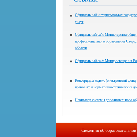
Официальный интернет-портал государ
услуг
Официальный сайт Министерства общег
профессионального образования Сверд
области
Официальный сайт Минпросвещения Ро
Консорциум кодекс (электронный фонд
правовых и нормативно-технических д
Навигатор системы дополнительного об
Сведения об образовательной