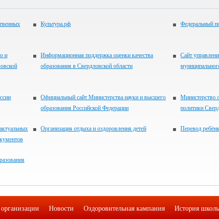
ственных
Культура.рф
Федеральный по
о и
Информационная поддержка оценки качества
Сайт управлени
ловской
образования в Свердловской области
муниципальног
ссии
Официальный сайт Министерства науки и высшего
Министерство 
образования Российской Федерации
политики Свер
 актуальных
Организация отдыха и оздоровления детей
Перевод ребён
окументов
разования
 организации
Новости
Оздоровительная кампания
История школ