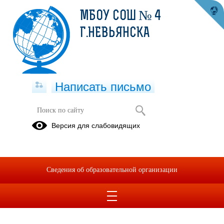
МБОУ СОШ № 4
Г.НЕВЬЯНСКА
Написать письмо
Внуки Победы
Версия для слабовидящих
07.05.2025
27 апреля вокальная группа «Семь нот» (рук.Половинкина
ЕВ) приняла участие в VII открытом фестивале
Сведения об образовательной организации
— конкурсе молодых исполнителей
«Внуки Победы».
В
номинации «Вокал.Ансамбль» вокальная группа «Семь
нот» заняла
2 место. Поздравляем!.