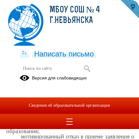
МБОУ СОШ № 4
Г.НЕВЬЯНСКА
Написать письмо
Результаты предоставления
Версия для слабовидящих
муниципальной услуги
16.03.2026
Результатом предоставления муниципальной
Сведения об образовательной организации
услуги
является:
прием заявления о зачислении в
1)
Организацию для получения начального общего,
основного общего и среднего общего
образования;
мотивированный отказ в приеме заявления о