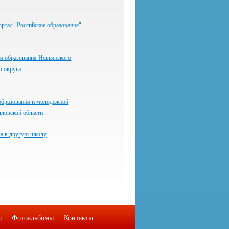
ртал "Российское образование"
я образования Невьянского
о округа
образования и молодежной
дловской области
ка в другую школу
ы
Фотоальбомы
Контакты