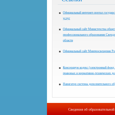
Официальный интернет-портал государ
услуг
Официальный сайт Министерства общег
профессионального образования Сверд
области
Официальный сайт Минпросвещения Ро
Консорциум кодекс (электронный фонд
правовых и нормативно-технических д
Навигатор системы дополнительного об
Сведения об образовательной