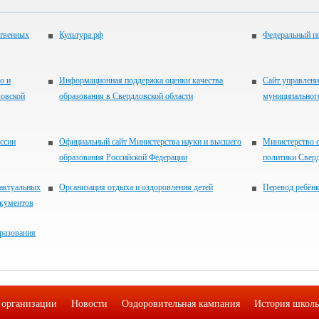
ственных
Культура.рф
Федеральный по
о и
Информационная поддержка оценки качества
Сайт управлени
ловской
образования в Свердловской области
муниципальног
ссии
Официальный сайт Министерства науки и высшего
Министерство 
образования Российской Федерации
политики Свер
 актуальных
Организация отдыха и оздоровления детей
Перевод ребён
окументов
разования
 организации
Новости
Оздоровительная кампания
История школ