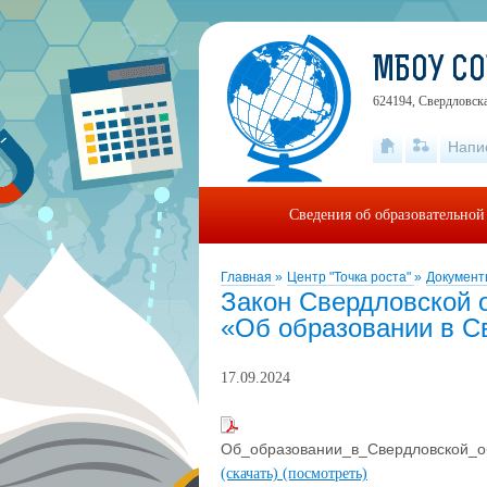
МБОУ СО
624194, Свердловска
Напи
Сведения об образовательной
Главная
»
Центр "Точка роста"
»
Докумен
Закон Свердловской о
«Об образовании в С
17.09.2024
Об_образовании_в_Свердловской_о
(скачать)
(посмотреть)