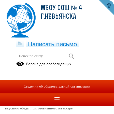
МБОУ СОШ № 4
Г.НЕВЬЯНСКА
Написать письмо
"Орлятская семья в походе".
Версия для слабовидящих
16.09.2024
Ученики 2б и 4б класса первые сходили в традиционный
сентябрьский поход.
Сведения об образовательной организации
Поход на о. Светлое и в пещеру Дракона. Родители приготовили
для ребят весёлый квест в поисках сокровищ, где всей командой
нужно было выполнить все задания. Никто не остался в стороне от
вкусного обеда, приготовленного на костре.