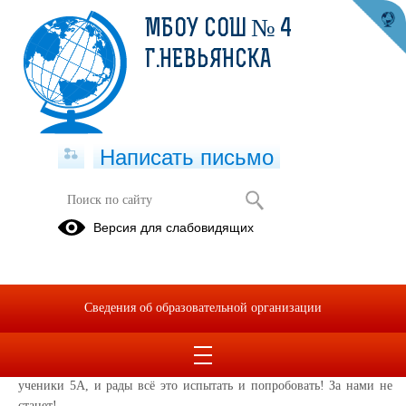
МБОУ СОШ № 4
Г.НЕВЬЯНСКА
Написать письмо
Мы в походе не скучаем…
Версия для слабовидящих
16.09.2024
Золотая осень… Как хороши твои тёплые деньки! А если ещё и
выходной, то почему бы не отправиться … в ПОХОД!
Сведения об образовательной организации
Сказано — сделано! Родители ребят 5А оказались лёгкими на
подъём: и место присмотрели, и с погодой угадали, и конкурсы
интересные придумали, и вкуснятины всякой наготовили! А мы,
ученики 5А, и рады всё это испытать и попробовать! За нами не
станет!